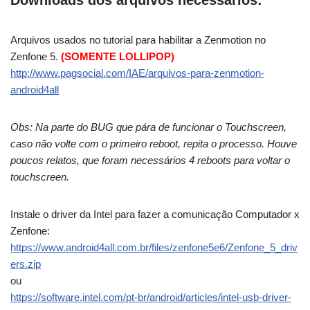
Arquivos usados no tutorial para habilitar a Zenmotion no
Zenfone 5.
(SOMENTE LOLLIPOP)
http://www.pagsocial.com/IAE/arquivos-para-zenmotion-
android4all
Obs: Na parte do BUG que pára de funcionar o Touchscreen,
caso não volte com o primeiro reboot, repita o processo. Houve
poucos relatos, que foram necessários 4 reboots para voltar o
touchscreen.
Instale o driver da Intel para fazer a comunicação Computador x
Zenfone:
https://www.android4all.com.br/files/zenfone5e6/Zenfone_5_driv
ers.zip
ou
https://software.intel.com/pt-br/android/articles/intel-usb-driver-