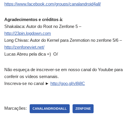
https://www.facebook.com/groups/canalandroid4all/
Agradecimentos e créditos à
:
Shakalaca: Autor do Root no Zenfone 5 –
http://23pin.logdown.com
Long Chivas: Autor do Kernel para Zenmotion no zenfone 5/6 –
http://zenfoneviet.net/
Lucas Abreu pela dica =) O/
Não esqueça de inscrever-se em nosso canal do Youtube para
conferir os vídeos semanais.
Inscreva-se no canal ►
http://goo.gl/vl8j8C
Marcações:
CANALANDROID4ALL
ZENFONE