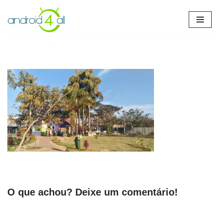
Pular
para
o
conteúdo
O que achou? Deixe um comentário!