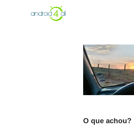
Pular
para
o
conteúdo
O que achou? 