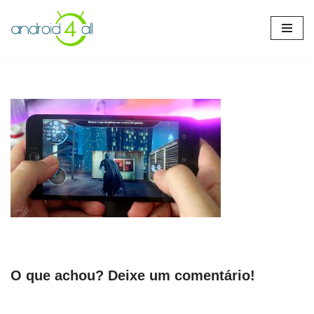
Pular
para
o
conteúdo
O que achou? Deixe um comentário!