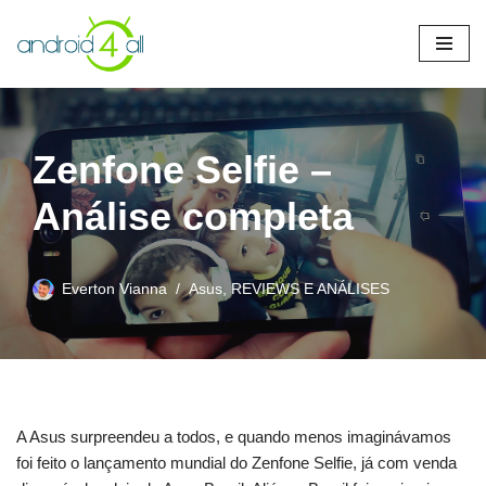
Pular
para
o
conteúdo
Zenfone Selfie –
Análise completa
Everton Vianna
Asus
,
REVIEWS E ANÁLISES
A Asus surpreendeu a todos, e quando menos imaginávamos
foi feito o lançamento mundial do Zenfone Selfie, já com venda