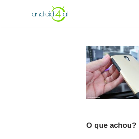
Pular
para
o
conteúdo
O que achou? 