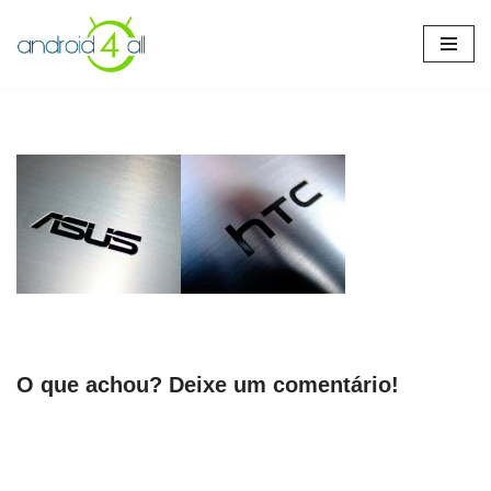
Pular
para
o
conteúdo
O que achou? Deixe um comentário!