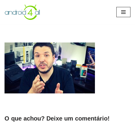
Pular
para
o
conteúdo
O que achou? Deixe um comentário!