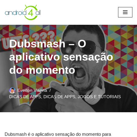
Pular
para
o
conteúdo
Dubsmash – O
aplicativo sensação
do momento
Everton Vianna
DICAS DE APPS
,
DICAS DE APPS, JOGOS E TUTORIAIS
Dubsmash é o aplicativo sensação do momento para