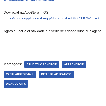
Download na AppStore – iOS
https://itunes.apple.com/br/app/dubsmash/id918820076?mt=8
Agora é usar a criatividade e divertir-se criando suas dublagens.
Marcações:
APLICATIVOS ANDROID
APPS ANDROID
CANALANDROID4ALL
DICAS DE APLICATIVOS
DICAS DE APPS