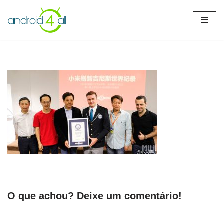
Pular
para
o
conteúdo
O que achou? Deixe um comentário!