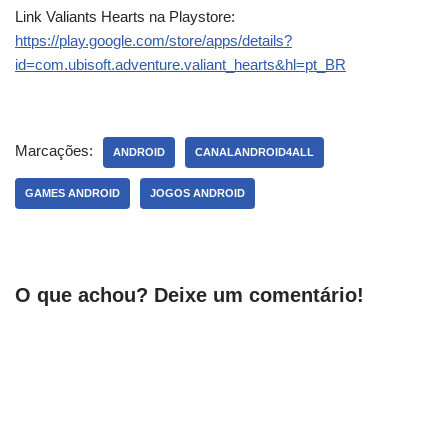
Link Valiants Hearts na Playstore:
https://play.google.com/store/apps/details?
id=com.ubisoft.adventure.valiant_hearts&hl=pt_BR
Marcações:
ANDROID
CANALANDROID4ALL
GAMES ANDROID
JOGOS ANDROID
O que achou? Deixe um comentário!