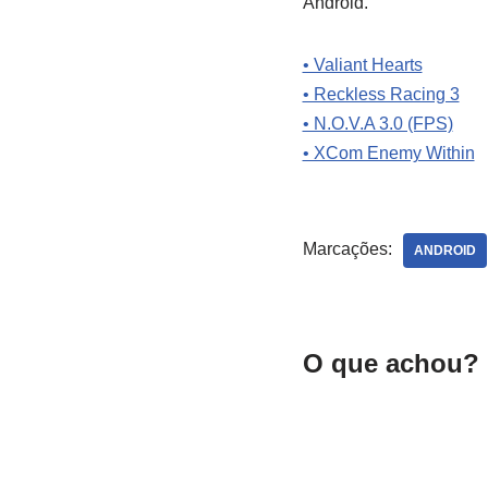
Android.
• Valiant Hearts
• Reckless Racing 3
• N.O.V.A 3.0 (FPS)
• XCom Enemy Within
Marcações:
ANDROID
O que achou? 