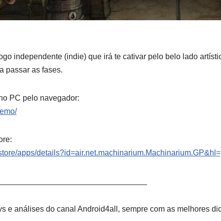
ogo independente (indie) que irá te cativar pelo belo lado artíst
a passar as fases.
no PC pelo navegador:
demo/
ore:
m/store/apps/details?id=air.net.machinarium.Machinarium.GP&hl
_____________________­____________
s e análises do canal Android4all, sempre com as melhores di