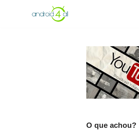
Pular
para
o
conteúdo
O que achou? 