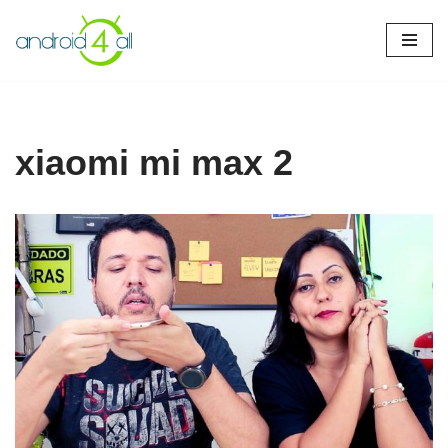
Pular
para
o
conteúdo
xiaomi mi max 2