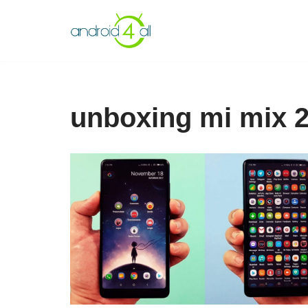
Pular
para
o
conteúdo
unboxing mi mix 