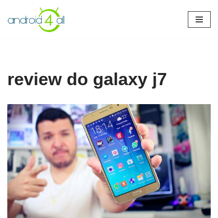
Pular
para
o
conteúdo
review do galaxy j7