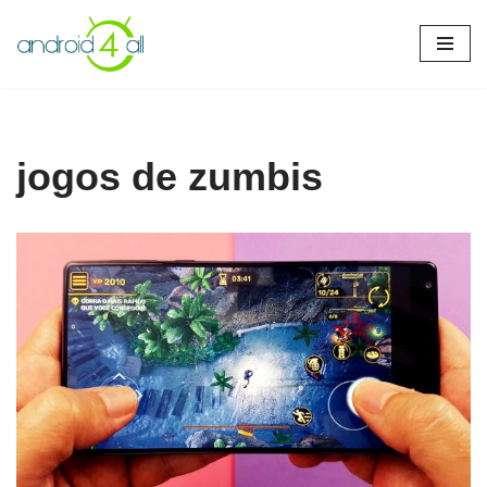
Pular
para
o
conteúdo
jogos de zumbis