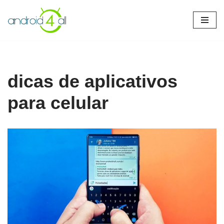
Pular
para
o
conteúdo
dicas de aplicativos
para celular