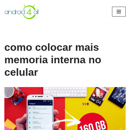
Pular
para
o
conteúdo
como colocar mais
memoria interna no
celular