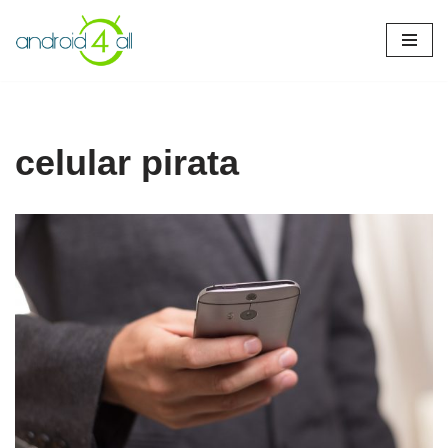
Pular
para
o
conteúdo
celular pirata