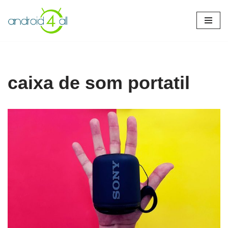
Pular
para
o
conteúdo
caixa de som portatil