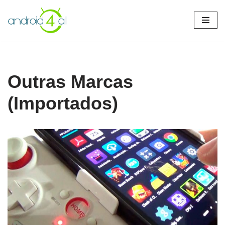
Pular
para
o
conteúdo
Outras Marcas
(Importados)