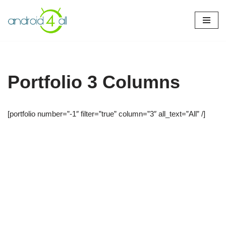
Pular
para
o
conteúdo
Portfolio 3 Columns
[portfolio number=”-1″ filter=”true” column=”3″ all_text=”All” /]