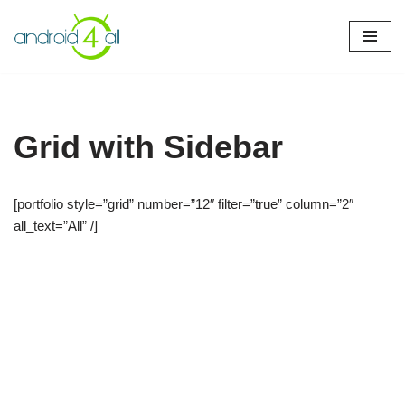
Pular
para
o
conteúdo
Grid with Sidebar
[portfolio style=”grid” number=”12″ filter=”true” column=”2″
all_text=”All” /]